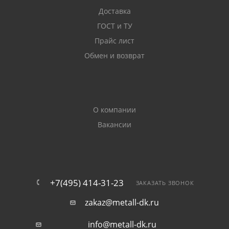
преимущественно при монтаже открытых участков
Доставка
трубопроводов, эксплуатируемых в условиях
ГОСТ и ТУ
повышенной влажности. Защитный слой
продлевает срок службы таких фитингов и
Прайс лист
увеличивает стойкость к сквозной коррозии.
Обмен и возврат
При необходимости наши эксперты расскажут
подробнее о отводах и других деталях из каталога.
Получить ответы на свои вопросы можно по
О компании
телефону или через чат. Обращайтесь.
Вакансии
+7(495) 414-31-23
ЗАКАЗАТЬ ЗВОНОК
zakaz@metall-dk.ru
info@metall-dk.ru