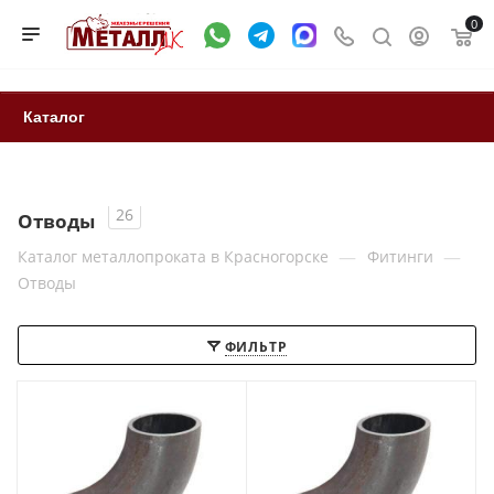
0
Каталог
26
Отводы
—
—
Каталог металлопроката в Красногорске
Фитинги
Отводы
ФИЛЬТР