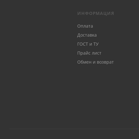
CVC2/C
ИНФОРМАЦИЯ
Оплата
Доставка
ГОСТ и ТУ
Прайс лист
Обмен и возврат
Если Ваша ка
выпустившего
идентификаци