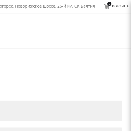
0
огорск, Новорижское шоссе, 26-й км, СК Балтия
КОРЗИНА
ожете оплатить свою покупку наличными в кассе.
лю.