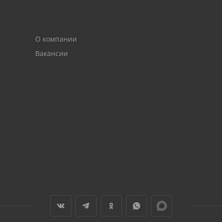
VV2 код
О компании
Вакансии
рта подключена к услуге 3D-Secure, Вы будете автоматич
 карту, для прохождения процедуры аутентификации. 
и уточняйте в Банке, выдавшем Вам банковскую карту.