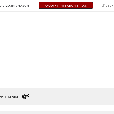
г.Красн
РАСCЧИТАЙТЕ СВОЙ ЗАКАЗ.
О С МОИМ ЗАКАЗОМ
личными
м офисе на территории оптово-розничных складов Вы м
оставки Вы можете произвести оплату наличными водите