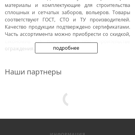
материалы и комплектующие для строительства
сплошных и сетчатых заборов, вольеров. Товары
соответствуют ГОСТ, СТО и ТУ производителей.
Качество продукции подтверждено сертификатами.
Часть ассортимента можно приобрести со скидкой,
сэкономив на расходниках при строительстве
подробнее
ограждения.
Профнастил для забора
Наши партнеры
Мы продаем профлист собственного производства
и других отечественных изготовителей. Размеры
настила: от 1000х2000 мм до 1150х3000 м. В наличии
самые востребованные марки: С8, С20, С21. Есть
оцинкованные листы и окрашенные в цвета RAL.
Возможно изготовление профнастила по
индивидуальному заказу.
ИНФОРМАЦИЯ