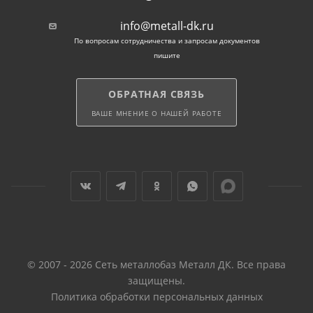
info@metall-dk.ru
Столбы для забора
По вопросам сотрудничества и запросам документов
пишите
Квадратная и прямоугольная труба — идеальный
материал для столбов забора. Дополнительную
ОБРАТНАЯ СВЯЗЬ
устойчивость к нагрузкам опорам обеспечивают
ВАШЕ МНЕНИЕ О НАШЕЙ РАБОТЕ
ребра жесткости. За счет плоских граней
упрощается монтаж изделий.
В наличии имеются столбы самых востребованных
размеров: от 60х40 мм до 100х100 мм. Металл
неокрашенный. Срок службы проката — 20 лет и
более.
Сетка рабица для забора
© 2007 - 2026 Сеть металлобаз Металл ДК. Все права
защищены.
Политика обработки персональных данных
Воспользуйтесь возможностью купить недорого в