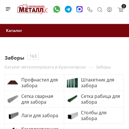
0
Каталог
163
Заборы
—
Каталог металлопроката в Красногорске
Заборы
Профнастил для
Штакетник для
забора
забора
Сетка сварная
Сетка рабица для
для забора
забора
Столбы для
Лаги для забора
забора