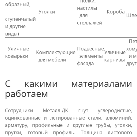
Полки,
образный,
настилы
Уголки
Короба
для
Шве
ступенчатый
стеллажей
и другие
виды)
Пет
Уличные
Подвесные
хом
Комплектующие
Уличные
козырьки
элементы
и м
для мебели
карнизы
фасада
дру
С какими материалами
работаем
Сотрудники Металл-ДК гнут углеродистые,
оцинкованные и легированные стали, алюминий,
арматуру, профильные и круглые трубы, уголки,
прутки, готовый профиль. Толщина листового