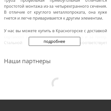
Труба профильная прямоугольная отличается
простотой монтажа из-за четырехгранного сечения.
В отличие от круглого металлопроката, она хуже
гнется и легче приваривается к другим элементам.
У нас вы можете купить в Красногорске с доставкой
сортамент по выгодным ценам за метр и за тонну.
подробнее
Стальной прокат в продаже соответствует
действующим ГОСТам.
Наши партнеры
Преимущества нашего
предложения
Мы предлагаем черную профильную трубу
прямоугольного сечения. Размеры проката в
продаже — от 20х10 мм до 200х100 мм. Толщина
стенок изделий в каталоге — от 1,2 до 5 мм. Металл
поставляется по REGION_NAME_DECLINE_DP#